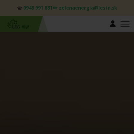
0948 991 881✏️ zelenaenergia@lestn.sk
☎