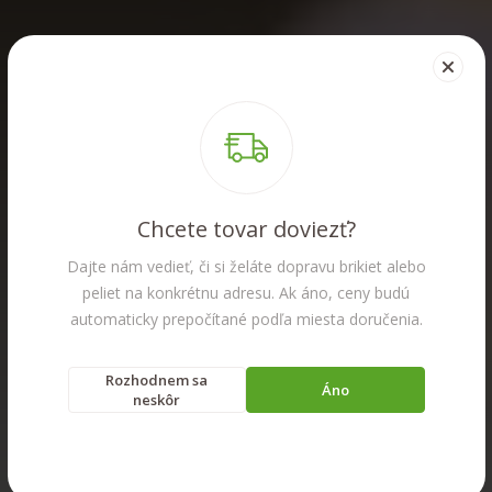
Chcete tovar doviezť?
Dajte nám vedieť, či si želáte dopravu brikiet alebo
peliet na konkrétnu adresu. Ak áno, ceny budú
automaticky prepočítané podľa miesta doručenia.
Rozhodnem sa
Áno
neskôr