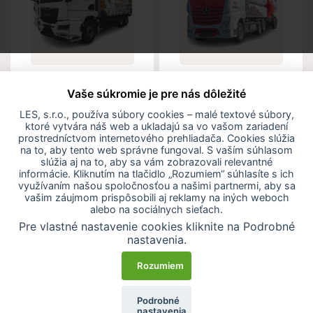
Brikety a pelety
Dovoz peliet
dovezieme až k vám
certifikovanou
Vaše súkromie je pre nás dôležité
domov
cisternou
LES, s.r.o., používa súbory cookies – malé textové súbory,
ktoré vytvára náš web a ukladajú sa vo vašom zariadení
Viac info
Viac info
prostredníctvom internetového prehliadača. Cookies slúžia
na to, aby tento web správne fungoval. S vaším súhlasom
slúžia aj na to, aby sa vám zobrazovali relevantné
informácie. Kliknutím na tlačidlo „Rozumiem“ súhlasíte s ich
využívaním našou spoločnosťou a našimi partnermi, aby sa
vašim záujmom prispôsobili aj reklamy na iných weboch
alebo na sociálnych sieťach.
Čo sú brikety
Pre vlastné nastavenie cookies kliknite na Podrobné
nastavenia.
Rozumiem
Viete kúriť briketami?
Podrobné
nastavenia