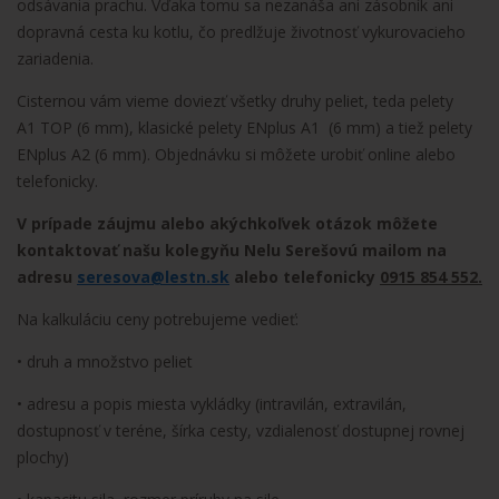
odsávania prachu. Vďaka tomu sa nezanáša ani zásobník ani
dopravná cesta ku kotlu, čo predlžuje životnosť vykurovacieho
zariadenia.
Cisternou vám vieme doviezť všetky druhy peliet, teda pelety
A1 TOP (6 mm), klasické pelety ENplus A1 (6 mm) a tiež pelety
ENplus A2 (6 mm). Objednávku si môžete urobiť online alebo
telefonicky.
V prípade záujmu alebo akýchkoľvek otázok môžete
kontaktovať našu kolegyňu Nelu Serešovú mailom na
adresu
seresova@lestn.sk
alebo telefonicky
0915 854 552.
Na kalkuláciu ceny potrebujeme vedieť:
• druh a množstvo peliet
• adresu a popis miesta vykládky (intravilán, extravilán,
dostupnosť v teréne, šírka cesty, vzdialenosť dostupnej rovnej
plochy)