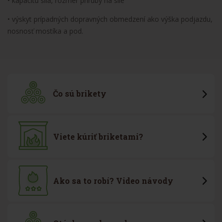
• kapacitu sila, rozmer príruby na sile
• výskyt prípadných dopravných obmedzení ako výška podjazdu,
nosnosť mostíka a pod.
Čo sú brikety
Viete kúriť briketami?
Ako sa to robí? Video návody