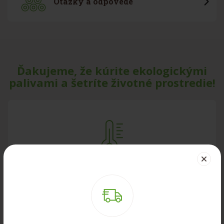
Otázky a odpovede
Ďakujeme, že kúrite ekologickými
palivami a šetríte životné prostredie!
Vysoká výhrevnosť, nízka popolnatosť