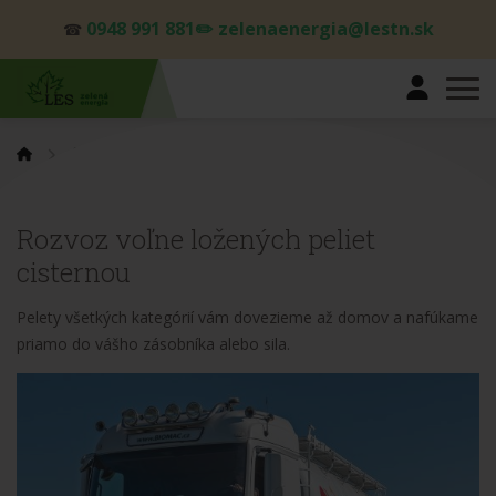
0948 991 881✏️ zelenaenergia@lestn.sk
☎
CISTERNA
Rozvoz voľne ložených peliet
cisternou
Pelety všetkých kategórií vám dovezieme až domov a nafúkame
priamo do vášho zásobníka alebo sila.