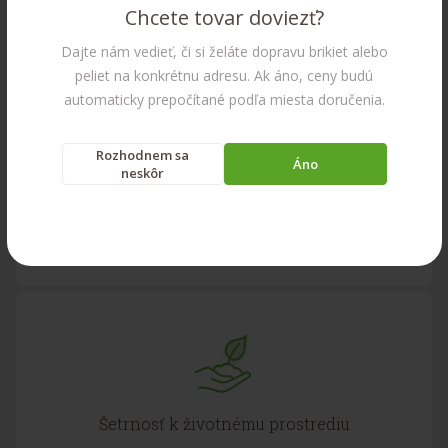
Chcete tovar doviezť?
Dajte nám vedieť, či si želáte dopravu brikiet alebo
Nenáročné uskladnenie, ľahká manipulácia
peliet na konkrétnu adresu. Ak áno, ceny budú
automaticky prepočítané podľa miesta doručenia.
Rozhodnem sa
Áno
neskôr
Výhodná cena a doprava až domov
Šetrnosť k životnému prostrediu