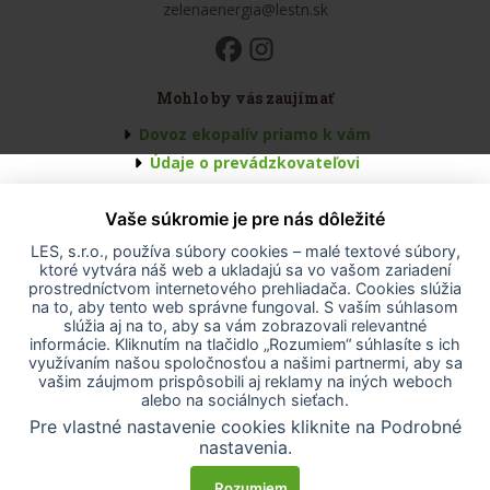
zelenaenergia@lestn.sk
Mohlo by vás zaujímať
Dovoz ekopalív priamo k vám
Údaje o prevádzkovateľovi
Všeobecné obchodné podmienky
Vaše súkromie je pre nás dôležité
Odstúpenie od zmluvy
Odstúpenie od zmluvy - formulár
LES, s.r.o., používa súbory cookies – malé textové súbory,
ktoré vytvára náš web a ukladajú sa vo vašom zariadení
Reklamačný poriadok
prostredníctvom internetového prehliadača. Cookies slúžia
Ochrana osobných údajov
na to, aby tento web správne fungoval. S vaším súhlasom
slúžia aj na to, aby sa vám zobrazovali relevantné
Vyhlásenie o prístupnosti
informácie. Kliknutím na tlačidlo „Rozumiem“ súhlasíte s ich
Projekt EÚ
využívaním našou spoločnosťou a našimi partnermi, aby sa
vašim záujmom prispôsobili aj reklamy na iných weboch
Nastavenia cookies
alebo na sociálnych sieťach.
Pre vlastné nastavenie cookies kliknite na Podrobné
nastavenia.
Rozumiem