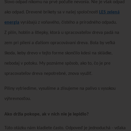
Slovo odpad nikomu na prvé počutie nevonia. Nie je však odpad
ako odpad. Drevené brikety sa v našej spoločnosti
LES zelená
energia
vyrábajú z voňavého, čistého a prírodného odpadu.
Z pilín, hoblín a štiepky, ktorá u spracovateľov dreva padá na
zem pri pílení a ďalšom opracovávaní dreva. Bola by veľká
škoda, keby drevo v tejto forme skončilo kdesi na skládke,
nebodaj v potoku. My poznáme spôsob, ako to, čo je pre
spracovateľov dreva nepotrebné, znova využiť.
Piliny vytriedime, vysušíme a zlisujeme na palivo s vysokou
výhrevnosťou.
Ako držia pokope, ak v nich nie je lepidlo?
Túto otázku nám kladiete často. Odpoveď je jednoduchá - vďaka