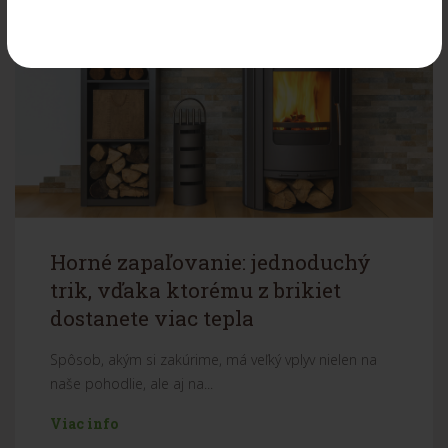
Horné zapaľovanie: jednoduchý
trik, vďaka ktorému z brikiet
dostanete viac tepla
Spôsob, akým si zakúrime, má veľký vplyv nielen na
naše pohodlie, ale aj na...
Viac info