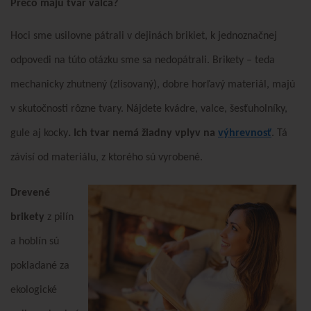
Prečo majú tvar valca?
Hoci sme usilovne pátrali v dejinách brikiet, k jednoznačnej
odpovedi na túto otázku sme sa nedopátrali. Brikety – teda
mechanicky zhutnený (zlisovaný), dobre horľavý materiál, majú
v skutočnosti rôzne tvary. Nájdete kvádre, valce, šesťuholníky,
gule aj kocky
. Ich tvar nemá žiadny vplyv na
výhrevnosť
. Tá
závisí od materiálu, z ktorého sú vyrobené.
Drevené
briket
y
z pilín
a hoblín sú
pokladané za
ekologické