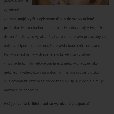
palivo a hoci sú
vyrobené
z dreva,
majú vyššiu výhrevnosť ako dobre vysušené
polienko
. Mimochodom, polienko... Mnoho zdrojov tvrdí, že
drevené brikety sú vyrábané v tvare valca práve preto, aby čo
najviac pripomínali polená. No pravda bude skôr na strane
fyziky a mechaniky – drevené eko brikety sa vyrábajú
v hydraulickom briketovacom lise. Z neho vychádzajú ako
nekonečný valec, ktorý sa potom píli na požadovanú dĺžku.
S valcovými briketami sa dobre manipuluje a kúrenie nimi je
maximálne pohodlné.
Aká je kvalita brikiet, keď sú vyrobené z odpadu?