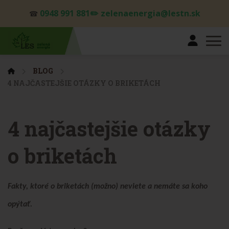
0948 991 881✏️ zelenaenergia@lestn.sk
☎
BLOG
4 NAJČASTEJŠIE OTÁZKY O BRIKETÁCH
4 najčastejšie otázky
o briketách
Fakty, ktoré o briketách (možno) neviete a nemáte sa koho
opýtať.