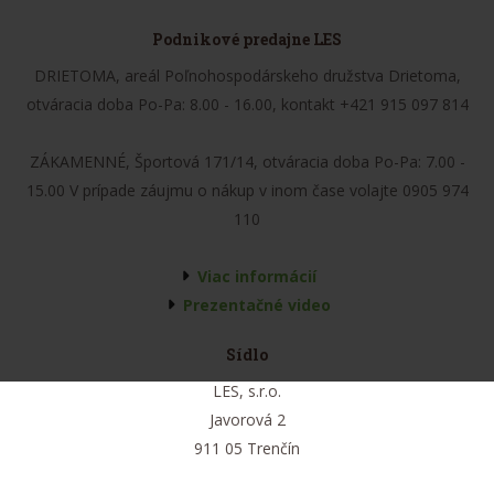
Podnikové predajne LES
DRIETOMA, areál Poľnohospodárskeho družstva Drietoma,
otváracia doba Po-Pa: 8.00 - 16.00, kontakt +421 915 097 814
ZÁKAMENNÉ, Športová 171/14, otváracia doba Po-Pa: 7.00 -
15.00 V prípade záujmu o nákup v inom čase volajte 0905 974
110
Viac informácií
Prezentačné video
Sídlo
LES, s.r.o.
Javorová 2
911 05 Trenčín