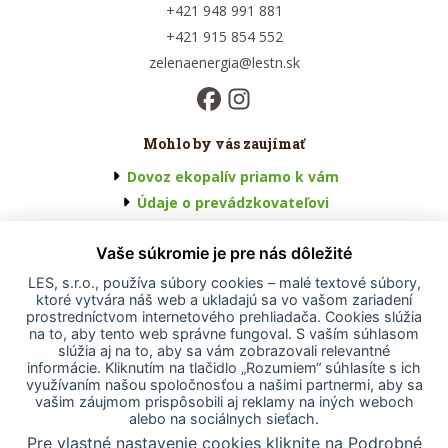
+421 948 991 881
+421 915 854 552
zelenaenergia@lestn.sk
Mohlo by vás zaujímať
Dovoz ekopalív priamo k vám
Údaje o prevádzkovateľovi
Všeobecné obchodné podmienky
Vaše súkromie je pre nás dôležité
Odstúpenie od zmluvy
Odstúpenie od zmluvy - formulár
LES, s.r.o., používa súbory cookies – malé textové súbory,
ktoré vytvára náš web a ukladajú sa vo vašom zariadení
Reklamačný poriadok
prostredníctvom internetového prehliadača. Cookies slúžia
Ochrana osobných údajov
na to, aby tento web správne fungoval. S vaším súhlasom
slúžia aj na to, aby sa vám zobrazovali relevantné
Vyhlásenie o prístupnosti
informácie. Kliknutím na tlačidlo „Rozumiem“ súhlasíte s ich
Projekt EÚ
využívaním našou spoločnosťou a našimi partnermi, aby sa
vašim záujmom prispôsobili aj reklamy na iných weboch
Nastavenia cookies
alebo na sociálnych sieťach.
Pre vlastné nastavenie cookies kliknite na Podrobné