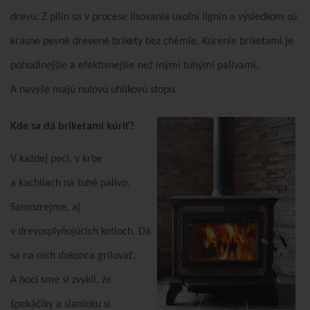
drevu. Z pilín sa v procese lisovania uvoľní lignín a výsledkom sú
krásne pevné drevené brikety bez chémie. Kúrenie briketami je
pohodlnejšie a efektívnejšie než inými tuhými palivami.
A navyše majú nulovú uhlíkovú stopu.
Kde sa dá briketami kúriť?
V každej peci, v krbe
a kachliach na tuhé palivo.
Samozrejme, aj
v drevosplyňujúcich kotloch. Dá
sa na nich dokonca grilovať.
A hoci sme si zvykli, že
špekáčiky a slaninku si