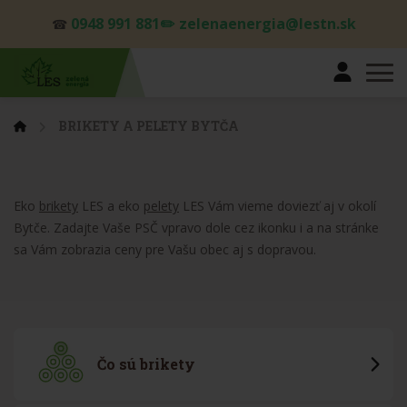
0948 991 881✏️ zelenaenergia@lestn.sk
☎
BRIKETY A PELETY BYTČA
Eko
brikety
LES a eko
pelety
LES Vám vieme doviezť aj v okolí
Bytče. Zadajte Vaše PSČ vpravo dole cez ikonku i a na stránke
sa Vám zobrazia ceny pre Vašu obec aj s dopravou.
Čo sú brikety