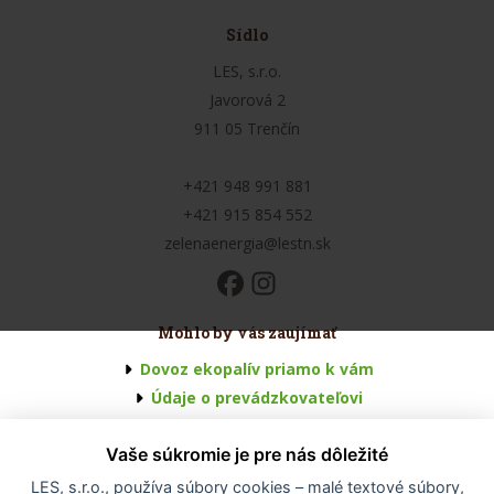
Sídlo
LES, s.r.o.
Javorová 2
911 05 Trenčín
+421 948 991 881
+421 915 854 552
zelenaenergia@lestn.sk
Mohlo by vás zaujímať
Dovoz ekopalív priamo k vám
Údaje o prevádzkovateľovi
Všeobecné obchodné podmienky
Vaše súkromie je pre nás dôležité
Odstúpenie od zmluvy
Odstúpenie od zmluvy - formulár
LES, s.r.o., používa súbory cookies – malé textové súbory,