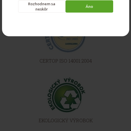
Rozhodnem sa
Áno
neskôr
CERTOP ISO 14001:2004
EKOLOGICKÝ VÝROBOK