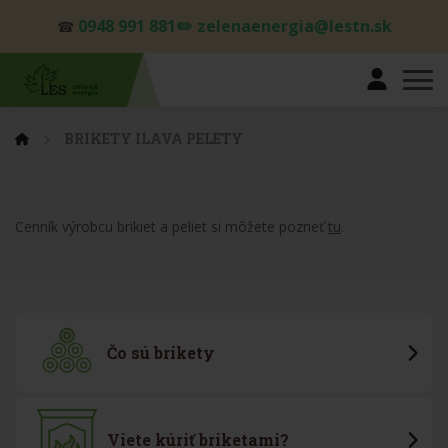
0948 991 881✏️ zelenaenergia@lestn.sk
☎
BRIKETY ILAVA PELETY
Cenník výrobcu brikiet a peliet si môžete pozrieť
tu
.
Čo sú brikety
Viete kúriť briketami?