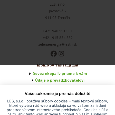
LES, s.r.o.
Javorová 2
911 05 Trenčín
+421 948 991 881
+421 915 854 552
zelenaenergia@lestn.sk
Mohlo by vás zaujímať
Dovoz ekopalív priamo k vám
Údaje o prevádzkovateľovi
Všeobecné obchodné podmienky
Vaše súkromie je pre nás dôležité
Odstúpenie od zmluvy
Odstúpenie od zmluvy - formulár
LES, s.r.o., používa súbory cookies – malé textové súbory,
ktoré vytvára náš web a ukladajú sa vo vašom zariadení
Reklamačný poriadok
prostredníctvom internetového prehliadača. Cookies slúžia
Ochrana osobných údajov
na to, aby tento web správne fungoval. S vaším súhlasom