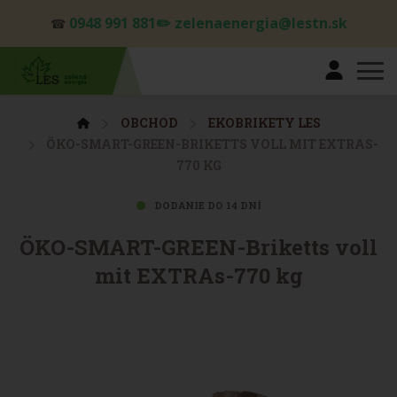
0948 991 881✏️ zelenaenergia@lestn.sk
☎
OBCHOD
EKOBRIKETY LES
ÖKO-SMART-GREEN-BRIKETTS VOLL MIT EXTRAS-
770 KG
DODANIE DO 14 DNÍ
ÖKO-SMART-GREEN-Briketts voll
mit EXTRAs-770 kg