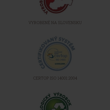
VYROBENÉ NA SLOVENSKU
CERTOP ISO 14001:2004