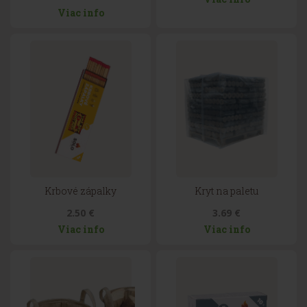
Viac info
Krbové zápalky
Kryt na paletu
2.50 €
3.69 €
Viac info
Viac info