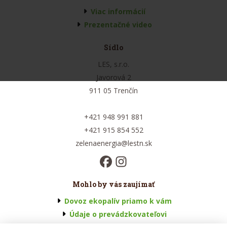
Viac informácií
Prezentačné video
Sídlo
LES, s.r.o.
Javorová 2
911 05 Trenčín
+421 948 991 881
+421 915 854 552
zelenaenergia@lestn.sk
Mohlo by vás zaujímať
Dovoz ekopalív priamo k vám
Údaje o prevádzkovateľovi