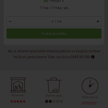
PALETY
77 bal. / 770 kg / pal.
/
1
€
Pridať do košíka
Ak si chcete vyskladať vlastnú paletu z rôznych druhov
brikiet, pomôžeme Vám na čísle 0948 991 881
Výhrevnosť:
Zvyškový popol:
Dĺžka horenia: