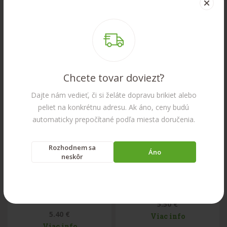
Penový čistič krbových
Podpaľovacie triesky -
skiel
sieť
4.92 €
Vypredané
Viac info
Viac info
Chcete tovar doviezť?
Dajte nám vedieť, či si želáte dopravu brikiet alebo
peliet na konkrétnu adresu. Ak áno, ceny budú
automaticky prepočítané podľa miesta doručenia.
Rozhodnem sa
Áno
neskôr
Podpaľovacie triesky
Podpaľovač SVITR
TOP - vrece
5.50 €
5.40 €
Viac info
Viac info