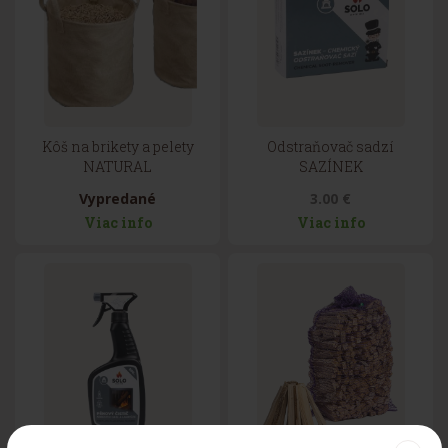
Kôš na brikety a pelety
Odstraňovač sadzí
NATURAL
SAZÍNEK
Vypredané
3.00 €
Viac info
Viac info