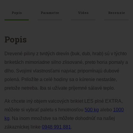
Popis
Parametre
Video
Recenzie
Popis
Drevené piliny z tvrdých drevín (buk, dub, hrab) sú v týchto
briketách mimoriadne silno zlisované, preto horia pomaly a
dlho. Svojimi vlastnosťami najviac pripomínajú dubové
polená. Priložíte a celé hodiny sa o kúrenie nestaráte,
pretože netreba. Iba si užívate príjemné sálavé teplo.
Ak chcete iný objem valcových brikiet LES plné EXTRA,
môžete si vybrať paletu s hmotnosťou
500 kg
alebo
1000
kg
. Na inom množstve sa môžete dohodnúť na našej
zákazníckej linke
0948 991 881
.