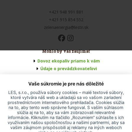
+421 948 991 881
+421 915 854 552
zelenaenergia@lestn.sk
Mohlo by vás zaujímať
Dovoz ekopalív priamo k vám
Údaje o prevádzkovateľovi
Všeobecné obchodné podmienky
Vaše súkromie je pre nás dôležité
Odstúpenie od zmluvy
Odstúpenie od zmluvy - formulár
LES, s.r.o., používa súbory cookies – malé textové súbory,
ktoré vytvára náš web a ukladajú sa vo vašom zariadení
Reklamačný poriadok
prostredníctvom internetového prehliadača. Cookies slúžia
Ochrana osobných údajov
na to, aby tento web správne fungoval. S vaším súhlasom
slúžia aj na to, aby sa vám zobrazovali relevantné
Vyhlásenie o prístupnosti
informácie. Kliknutím na tlačidlo „Rozumiem“ súhlasíte s ich
Projekt EÚ
využívaním našou spoločnosťou a našimi partnermi, aby sa
vašim záujmom prispôsobili aj reklamy na iných weboch
Nastavenia cookies