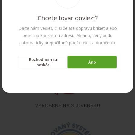
Chcete tovar doviezť?
Šetrnosť k životnému prostrediu
Dajte nám vedieť, či si želáte dopravu brikiet alebo
peliet na konkrétnu adresu. Ak áno, ceny budú
automaticky prepočítané podľa miesta doručenia.
Rozhodnem sa
Áno
neskôr
VYROBENÉ NA SLOVENSKU