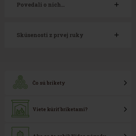
Povedali o nich...
Skúsenosti z prvej ruky
Čo sú brikety
Viete kúriť briketami?