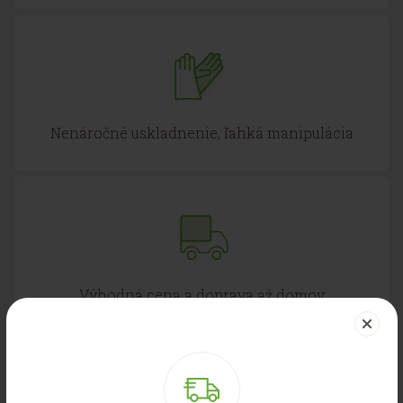
Nenáročné uskladnenie, ľahká manipulácia
Výhodná cena a doprava až domov