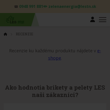
0948 991 881✏️ zelenaenergia@lestn.sk
☎
RECENZIE
Recenzie ku každému produktu nájdete v
e-
shope
.
Ako hodnotia brikety a pelety LES
naši zákazníci?